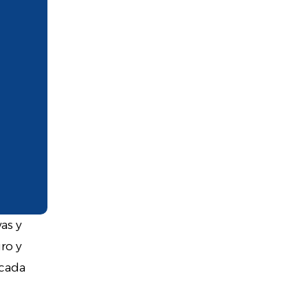
as y
ro y
 cada